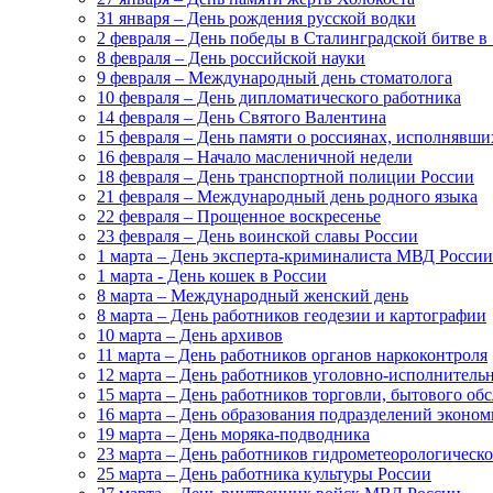
31 января – День рождения русской водки
2 февраля – День победы в Сталинградской битве в 
8 февраля – День российской науки
9 февраля – Международный день стоматолога
10 февраля – День дипломатического работника
14 февраля – День Святого Валентина
15 февраля – День памяти о россиянах, исполнявши
16 февраля – Начало масленичной недели
18 февраля – День транспортной полиции России
21 февраля – Международный день родного языка
22 февраля – Прощенное воскресенье
23 февраля – День воинской славы России
1 марта – День эксперта-криминалиста МВД России
1 марта - День кошек в России
8 марта – Международный женский день
8 марта – День работников геодезии и картографии
10 марта – День архивов
11 марта – День работников органов наркоконтроля
12 марта – День работников уголовно-исполнител
15 марта – День работников торговли, бытового о
16 марта – День образования подразделений эконо
19 марта – День моряка-подводника
23 марта – День работников гидрометеорологическ
25 марта – День работника культуры России