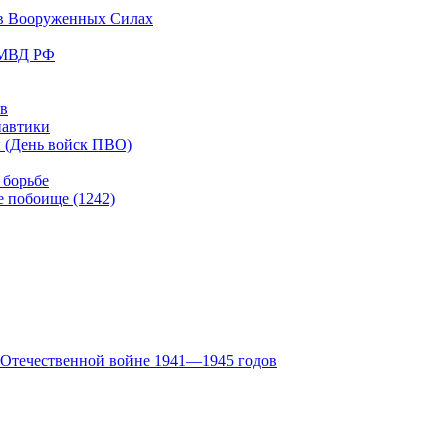
 в Вооруженных Силах
в МВД РФ
ов
навтики
ы (День войск ПВО)
 борьбе
е побоище (1242)
й Отечественной войне 1941—1945 годов