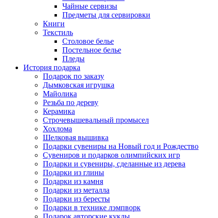
Чайные сервизы
Предметы для сервировки
Книги
Текстиль
Столовое белье
Постельное белье
Пледы
История подарка
Подарок по заказу
Дымковская игрушка
Майолика
Резьба по дереву
Керамика
Строчевышевальный промысел
Хохлома
Шелковая вышивка
Подарки сувениры на Новый год и Рождество
Сувениров и подарков олимпийских игр
Подарки и сувениры, сделанные из дерева
Подарки из глины
Подарки из камня
Подарки из металла
Подарки из бересты
Подарки в технике лэмпворк
Подарок авторские куклы