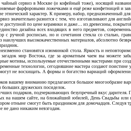
йный сервиз в Москве (и кофейный тоже), носящий название «тет
полняемые фарфоровыми ложечками и ещё реже конфетницей и за
ие этнический характер. К примеру, набор, предназначенный для 
рвиз значительно разнится с тем, что изготавливают для англий
олее доступной по цене керамики и даже… из древесины, покрыт
динство дизайна всех входящих в него предметов, современны
р с ручной росписью, но и сочетания стекла со сталью, грав
из наилучших высококачественных материалов, абсолютно безвре
праздник.
неизменно становятся изюминкой стола. Яркость и неповторимо
 загадок мир Востока, где за ароматным чаем вы можете забы
одные мотивы, используемые отечественными мастерами при соз
ременные технологии, сегодняшние мастера создают поистине у
е могут не восхищать. А формы и богатство вариаций оформлен
рков вашему вниманию предлагаются большое многообразие вари
 и больших дружеских посиделок.
лучших подарков, подчеркивающих безупречный вкус дарителя. 
ных на нашем сайте, на ближайший юбилей, День Свадьбы или 
отором отныне смогут быть праздником для домочадцев. Следуя 
е не дано никаким невзгодам.