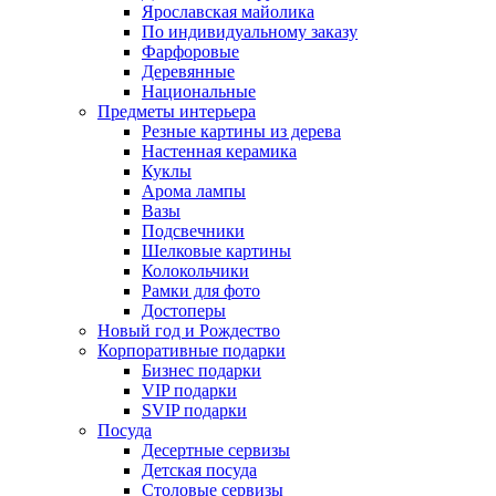
Ярославская майолика
По индивидуальному заказу
Фарфоровые
Деревянные
Национальные
Предметы интерьера
Резные картины из дерева
Настенная керамика
Куклы
Арома лампы
Вазы
Подсвечники
Шелковые картины
Колокольчики
Рамки для фото
Достоперы
Новый год и Рождество
Корпоративные подарки
Бизнес подарки
VIP подарки
SVIP подарки
Посуда
Десертные сервизы
Детская посуда
Столовые сервизы