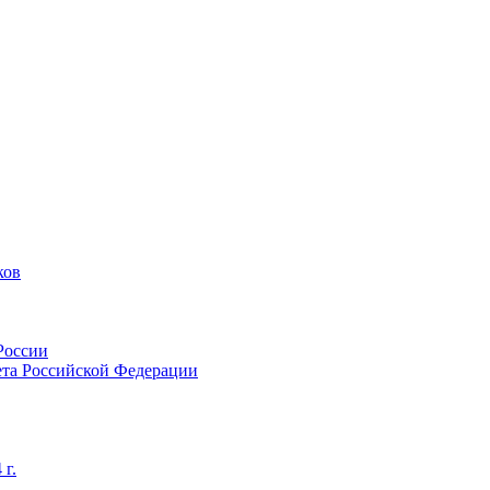
ков
России
тета Российской Федерации
 г.