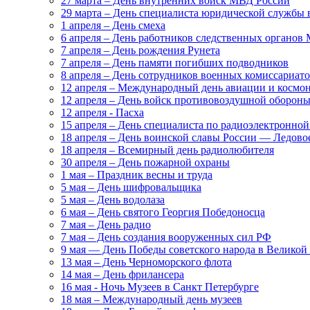
27 марта – День внутренних войск МВД России
29 марта – День специалиста юридической службы
1 апреля – День смеха
6 апреля – День работников следственных органо
7 апреля – День рождения Рунета
7 апреля – День памяти погибших подводников
8 апреля – День сотрудников военных комиссариат
12 апреля – Международный день авиации и космо
12 апреля – День войск противовоздушной оборон
12 апреля - Пасха
15 апреля – День специалиста по радиоэлектронной
18 апреля – День воинской славы России — Ледово
18 апреля – Всемирный день радиолюбителя
30 апреля – День пожарной охраны
1 мая – Праздник весны и труда
5 мая – День шифровальщика
5 мая – День водолаза
6 мая – День святого Георгия Победоносца
7 мая – День радио
7 мая – День создания вооруженных сил РФ
9 мая — День Победы советского народа в Велико
13 мая – День Черноморского флота
14 мая – День фрилансера
16 мая - Ночь Музеев в Санкт Петербурге
18 мая – Международный день музеев