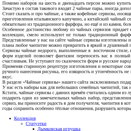
Помимо наборов на шесть и двенадцать персон можно купить ча
Зачастую в состав такового входят 2 чайные пары, иногда до
Стоит сказать и про чайные, а также кофейные сервизы, носящ
приготовления итальянского капучино, а китайский чайный се
обязательно из традиционного фарфора, но ещё и из камня, б
Особенное достоинство любому из чайных сервизов придает е
коллекции, смело используют не только традиционный фарфо
Представленные у нас на сайте чайные сервизы изготовлены 
плана любое чаепитие можно превратить в яркий и душевный 
Сервизы чайные недорого, выполненные в восточном стиле, 
форм изделий позволяет фантазии переносить вас в полный
счастливым. Не уступают по сказочности форм и русские нар
Применяя старинную рецептуру изготовления и некоторые сов
ручного нанесения рисунка, его изящность и утончённость н
вкус.
В разделе «Чайные сервизы» нашего сайта эксклюзивных пода
У нас есть наборы как для небольших семейных чаепитий, так
Кстати, чайные сервизы с давних времён считались одним из 
подарить один из замечательных чайных набор, представлен
сервиз, вы приносите радость в дом получателя, чаепития в к
годы сохранить особенно тёплые отношения, разрушить которы
Коллекция
Статуэтки
Дымковская игрушка