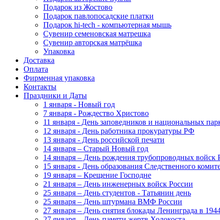
Подарок из Жостово
Подарок павлопосадские платки
Подарок hi-tech - компьютерная мышь
Сувенир семеновская матрешка
Сувенир авторская матрёшка
Упаковка
Доставка
Оплата
Фирменная упаковка
Контакты
Праздники и Даты
1 января - Новый год
7 января - Рождество Христово
11 января - День заповедников и национальных пар
12 января - День работника прокуратуры РФ
13 января - День российской печати
14 января – Старый Новый год
14 января – День рождения трубопроводных войск 
15 января - День образования Следственного коми
19 января – Крещение Господне
21 января – День инженерных войск России
25 января – День студентов - Татьянин день
25 января – День штурмана ВМФ России
27 января – День снятия блокады Ленинграда в 1944
27 января – День памяти жертв Холокоста