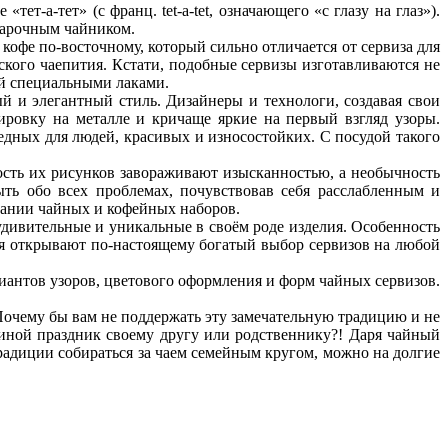
-а-тет» (с франц. tet-a-tet, означающего «с глазу на глаз»).
варочным чайником.
кофе по-восточному, который сильно отличается от сервиза для
ского чаепития. Кстати, подобные сервизы изготавливаются не
ой специальными лаками.
й и элегантный стиль. Дизайнеры и технологи, создавая свои
ировку на металле и кричаще яркие на первый взгляд узоры.
дных для людей, красивых и износостойких. С посудой такого
сть их рисунков завораживают изысканностью, а необычность
ть обо всех проблемах, почувствовав себя расслабленным и
дании чайных и кофейных наборов.
дивительные и уникальные в своём роде изделия. Особенность
ия открывают по-настоящему богатый выбор сервизов на любой
антов узоров, цветового оформления и форм чайных сервизов.
Почему бы вам не поддержать эту замечательную традицию и не
иной праздник своему другу или родственнику?! Даря чайный
традиции собираться за чаем семейным кругом, можно на долгие