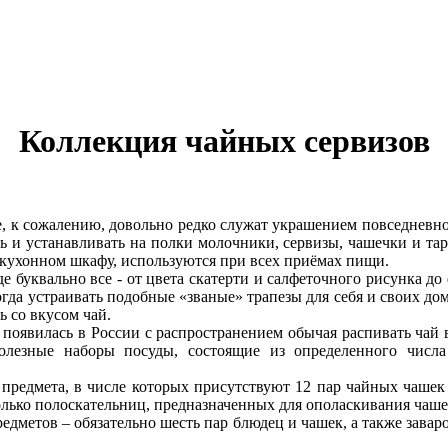
Коллекция чайных сервизов
е, к сожалению, довольно редко служат украшением повседневн
ь и устанавливать на полки молочники, сервизы, чашечки и таре
 в кухонном шкафу, используются при всех приёмах пищи.
где буквально все - от цвета скатерти и салфеточного рисунка д
да устраивать подобные «званые» трапезы для себя и своих домо
ь со вкусом чай.
 появилась в России с распространением обычая распивать чай
лезные наборы посуды, состоящие из определенного числа
 предмета, в числе которых присутствуют 12 пар чайных чашек 
олько полоскательниц, предназначенных для ополаскивания чаше
едметов – обязательно шесть пар блюдец и чашек, а также заваро