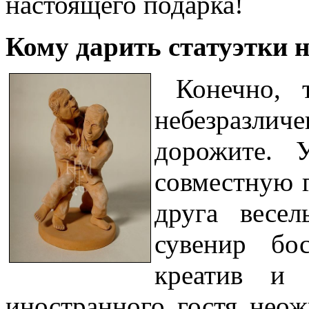
настоящего подарка!
Кому дарить статуэтки 
Конечно, 
небезразлич
дорожите. 
совместную 
друга весе
сувенир бос
креатив и 
иностранного гостя нео