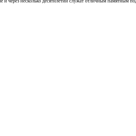
е и через несколько десятилетий служат отличным памятным по