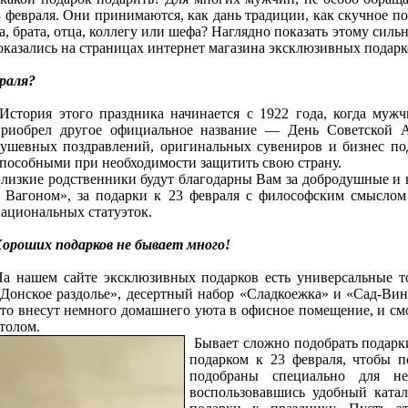
3 февраля. Они принимаются, как дань традиции, как скучное п
а, брата, отца, коллегу или шефа? Наглядно показать этому сил
 оказались на страницах интернет магазина эксклюзивных подар
враля?
История этого праздника начинается с 1922 года, когда муж
приобрел другое официальное название — День Советской А
ушевных поздравлений, оригинальных сувениров и бизнес по
пособными при необходимости защитить свою страну.
лизкие родственники будут благодарны Вам за добродушные и в
 Вагоном», за подарки к 23 февраля с философским смыслом 
ациональных статуэток.
ороших подарков не бывает много!
а нашем сайте эксклюзивных подарков есть универсальные то
Донское раздолье», десертный набор «Сладкоежка» и «Сад-Вин
то внесут немного домашнего уюта в офисное помещение, и с
толом.
Бывает сложно подобрать подарк
подарком к 23 февраля, чтобы п
подобраны специально для не
воспользовавшись удобный ката