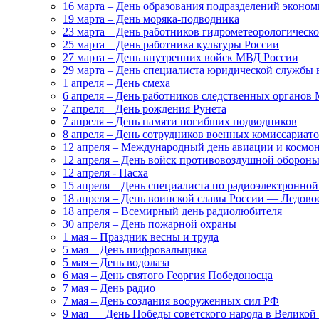
16 марта – День образования подразделений эконо
19 марта – День моряка-подводника
23 марта – День работников гидрометеорологическ
25 марта – День работника культуры России
27 марта – День внутренних войск МВД России
29 марта – День специалиста юридической службы
1 апреля – День смеха
6 апреля – День работников следственных органо
7 апреля – День рождения Рунета
7 апреля – День памяти погибших подводников
8 апреля – День сотрудников военных комиссариат
12 апреля – Международный день авиации и космо
12 апреля – День войск противовоздушной оборон
12 апреля - Пасха
15 апреля – День специалиста по радиоэлектронной
18 апреля – День воинской славы России — Ледово
18 апреля – Всемирный день радиолюбителя
30 апреля – День пожарной охраны
1 мая – Праздник весны и труда
5 мая – День шифровальщика
5 мая – День водолаза
6 мая – День святого Георгия Победоносца
7 мая – День радио
7 мая – День создания вооруженных сил РФ
9 мая — День Победы советского народа в Велико