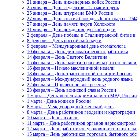
21 января – День инженерных войск России
25 января – День студентов - Татьянин день
25 января – День штурмана ВМФ России
27 января – День снятия блокады Ленинграда в 1944
27 января – День памяти жертв Холокоста
31 января – День рождения русской водки
2 февраля – День победы в Сталинградской битве в 
8 февраля – День российской науки
9 февраля – Международный день стоматолога
10 февраля – День дипломатического работника
14 февраля – День Святого Валентина
15 февраля – День памяти о россиянах, исполнявши
16 февраля – Начало масленичной недели
18 февраля – День транспортной полиции России
21 февраля – Международный день родного языка
22 февраля – Прощенное воскресенье
23 февраля – День воинской славы России
1 марта – День эксперта-криминалиста МВД России
1 марта - День кошек в России
8 марта – Международный женский день
8 марта – День работников геодезии и картографии
10 марта – День архивов
11 марта – День работников органов наркоконтроля
12 марта – День работников уголовно-исполнител
15 марта – День работников торговли, бытового о