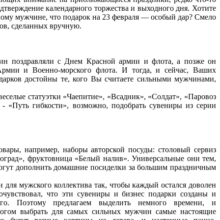
одтверждение календарного торжества и выходного дня. Хотите
ьному мужчине, что подарок на 23 февраля — особый дар? Смело
ков, сделанных вручную.
чин поздравляли с Днем Красной армии и флота, а позже он
рмии и Военно-морского флота. И тогда, и сейчас, Ваших
дарков достойны те, кого Вы считаете сильными мужчинами,
еселые статуэтки «Чаепитие», «Всадник», «Солдат», «Паровоз
- «Путь гибкости», возможно, подобрать сувениры из серии
вары, например, наборы авторской посуды: столовый сервиз
оград», фруктовница «Белый налив». Универсальные они тем,
могут дополнить домашние посиделки за большим праздничным
и для мужского коллектива так, чтобы каждый остался доволен
очувствовал, что эти сувениры и бизнес подарки созданы и
го. Поэтому предлагаем выделить немного времени, и
логом выбрать для самых сильных мужчин самые настоящие