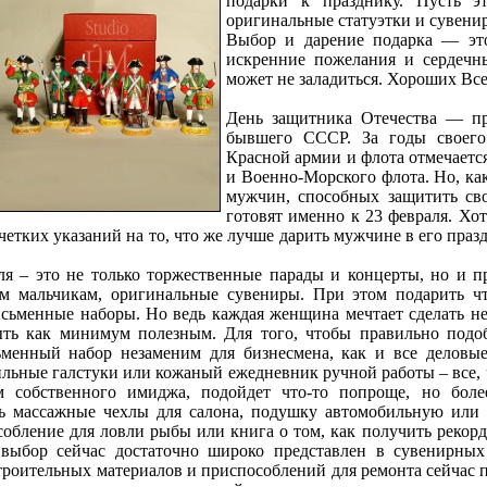
подарки к празднику. Пусть э
оригинальные статуэтки и сувени
Выбор и дарение подарка — эт
искренние пожелания и сердечн
может не заладиться. Хороших Все
День защитника Отечества — пра
бывшего СССР. За годы своего 
Красной армии и флота отмечаетс
и Военно-Морского флота. Но, как
мужчин, способных защитить сво
готовят именно к 23 февраля. Хо
 четких указаний на то, что же лучше дарить мужчине в его пр
ля – это не только торжественные парады и концерты, но и 
м мальчикам, оригинальные сувениры. При этом подарить чт
сьменные наборы. Но ведь каждая женщина мечтает сделать не
ыть как минимум полезным. Для того, чтобы правильно подо
менный набор незаменим для бизнесмена, как и все деловы
ильные галстуки или кожаный ежедневник ручной работы – все,
 собственного имиджа, подойдет что-то попроще, но боле
 массажные чехлы для салона, подушку автомобильную или 
собление для ловли рыбы или книга о том, как получить рекор
выбор сейчас достаточно широко представлен в сувенирных
троительных материалов и приспособлений для ремонта сейчас п