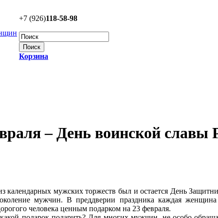
+7 (926)
118-58-98
Корзина
враля – День воинской славы 
з календарных мужских торжеств был и остается День Защитник
околение мужчин. В преддверии праздника каждая женщина
дорогого человека ценным подарком на 23 февраля.
, какой подарок подарить? Для многих мужчин, не особо обра