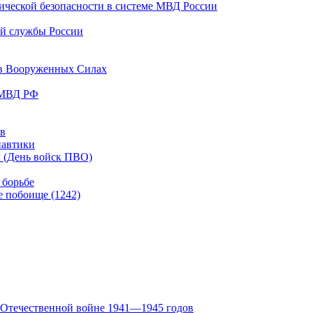
мической безопасности в системе МВД России
ой службы России
 в Вооруженных Силах
в МВД РФ
ов
навтики
ы (День войск ПВО)
 борьбе
е побоище (1242)
й Отечественной войне 1941—1945 годов