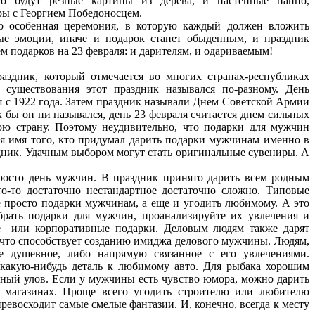
то будут резные картины из дерева, и настенные панно,
ры с Георгием Победоносцем.
о особенная церемония, в которую каждый должен вложить
ые эмоции, иначе и подарок станет обыденным, и праздник
м подарков на 23 февраля: и дарителям, и одариваемым!
здник, который отмечается во многих странах-республиках
существования этот праздник назывался по-разному. День
я с 1922 года. Затем праздник называли Днем Советской Армии
 бы он ни назывался, день 23 февраля считается днем сильных
ю страну. Поэтому неудивительно, что подарки для мужчин
тя имя того, кто придумал дарить подарки мужчинам именно в
аздник. Удачным выбором могут стать оригинальные сувениры. А
просто день мужчин. В праздник принято дарить всем родным
о-то достаточно нестандартное достаточно сложно. Типовые
 просто подарки мужчинам, а еще и угодить любимому. А это
брать подарки для мужчин, проанализируйте их увлечения и
е или корпоративные подарки. Деловым людям также дарят
 что способствует созданию имиджа делового мужчины. Людям,
е душевное, либо напрямую связанное с его увлечениями.
какую-нибудь деталь к любимому авто. Для рыбака хорошим
дный улов. Если у мужчины есть чувство юмора, можно дарить
 магазинах. Проще всего угодить строителю или любителю
ревосходит самые смелые фантазии. И, конечно, всегда к месту