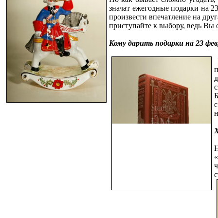
значат ежегодные подарки на 2
произвести впечатление на друг
приступайте к выбору, ведь Вы
Кому дарить подарки на 23 фе
д
с
Б
с
н
Х
Н
«
ч
с