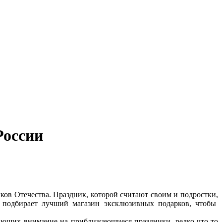
России
ов Отечества. Праздник, которой считают своим и подростки,
 подбирает лучший магазин эксклюзивных подарков, чтобы
щающих внимание на приближающиеся праздники, редко что-то