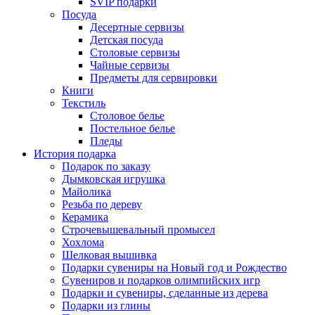
SVIP подарки
Посуда
Десертные сервизы
Детская посуда
Столовые сервизы
Чайные сервизы
Предметы для сервировки
Книги
Текстиль
Столовое белье
Постельное белье
Пледы
История подарка
Подарок по заказу
Дымковская игрушка
Майолика
Резьба по дереву
Керамика
Строчевышевальный промысел
Хохлома
Шелковая вышивка
Подарки сувениры на Новый год и Рождество
Сувениров и подарков олимпийских игр
Подарки и сувениры, сделанные из дерева
Подарки из глины