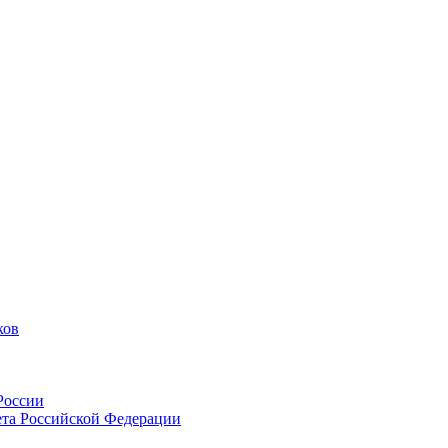
ков
России
тета Российской Федерации