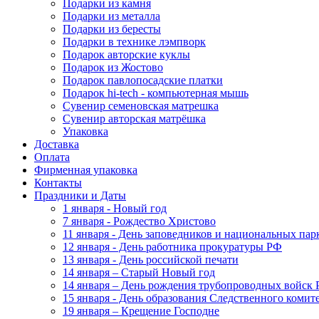
Подарки из камня
Подарки из металла
Подарки из бересты
Подарки в технике лэмпворк
Подарок авторские куклы
Подарок из Жостово
Подарок павлопосадские платки
Подарок hi-tech - компьютерная мышь
Сувенир семеновская матрешка
Сувенир авторская матрёшка
Упаковка
Доставка
Оплата
Фирменная упаковка
Контакты
Праздники и Даты
1 января - Новый год
7 января - Рождество Христово
11 января - День заповедников и национальных пар
12 января - День работника прокуратуры РФ
13 января - День российской печати
14 января – Старый Новый год
14 января – День рождения трубопроводных войск 
15 января - День образования Следственного коми
19 января – Крещение Господне