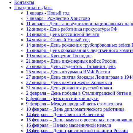
Контакты
Праздники и Даты
1 января - Новый год
7 января - Рождество Христово
11 января - День заповедников и национальных пар
12 января - День работника прокуратуры РФ
13 января - День российской печати
14 января – Старый Новый год
14 января – День рождения трубопроводных войск 
15 января - День образования Следственного коми
19 января – Крещение Господне
21 января – День инженерных войск России
25 января – День студентов - Татьянин день
25 января – День штурмана ВМФ России
27 января – День снятия блокады Ленинграда в 1944
27 января – День памяти жертв Холокоста
31 января – День рождения русской водки
2 февраля – День победы в Сталинградской битве в 
8 февраля – День российской науки
9 февраля – Международный день стоматолога
10 февраля – День дипломатического работника
14 февраля – День Святого Валентина
15 февраля – День памяти о россиянах, исполнявши
16 февраля – Начало масленичной недели
18 февраля – День транспортной полиции России