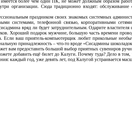
имеется более чем один ПК, не может должным образом работа
утри организации. Сюда традиционно входят: обслуживание с
фессиональным праздником своих знакомых системных админист
овыми системами, телефонной связью, корпоративными сетям
сисадмина вряд ли будет затруднительным. Одарите властителя
ков. Хороший подарок мужчине, большую часть времени прово
ра. Если ваш приятель-компьютерщик любит прикольные необы
нальную принадлежность – что-то вроде «Сисадмины шоколадок
жет вам предоставить большой выбор приятных сувениров ручно
ожете добавить ещё билет до Калуги. Почему туда? Дело в том,
ия: каждый год, уже девять лет, под Калугой устраивается мас