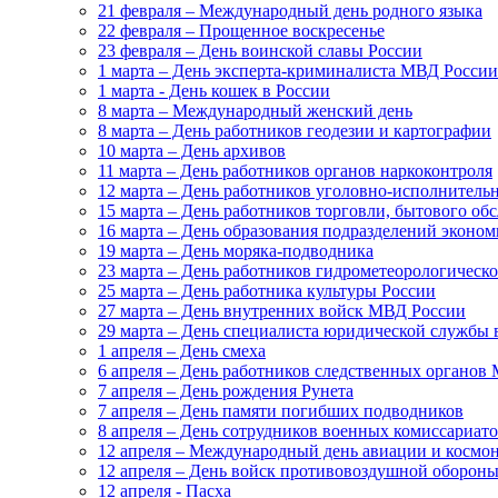
21 февраля – Международный день родного языка
22 февраля – Прощенное воскресенье
23 февраля – День воинской славы России
1 марта – День эксперта-криминалиста МВД России
1 марта - День кошек в России
8 марта – Международный женский день
8 марта – День работников геодезии и картографии
10 марта – День архивов
11 марта – День работников органов наркоконтроля
12 марта – День работников уголовно-исполнител
15 марта – День работников торговли, бытового о
16 марта – День образования подразделений эконо
19 марта – День моряка-подводника
23 марта – День работников гидрометеорологическ
25 марта – День работника культуры России
27 марта – День внутренних войск МВД России
29 марта – День специалиста юридической службы
1 апреля – День смеха
6 апреля – День работников следственных органо
7 апреля – День рождения Рунета
7 апреля – День памяти погибших подводников
8 апреля – День сотрудников военных комиссариат
12 апреля – Международный день авиации и космо
12 апреля – День войск противовоздушной оборон
12 апреля - Пасха