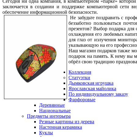
Сегодня ни одна компания, в компьютерном «парке» которой 
заключается в создании и поддержке компьютерной сети вн
обеспечение информационной безопасности.
Не забудьте поздравить с про
беззаботно пользоваться почт
презентов? Выбор подарка для 
охлаждения его любимых напит
для глаз от излучения монито
указывающую на его профессио
Наш магазин подарков также мо
подарок на память. К нему вы м
обрёл свою традицию празднован
Коллекция
Статуэтки
Дымковская игрушка
Ярославская майолика
По индивидуальному заказу
Фарфоровые
Деревянные
Национальные
Предметы интерьера
Резные картины из дерева
Настенная керамика
Куклы