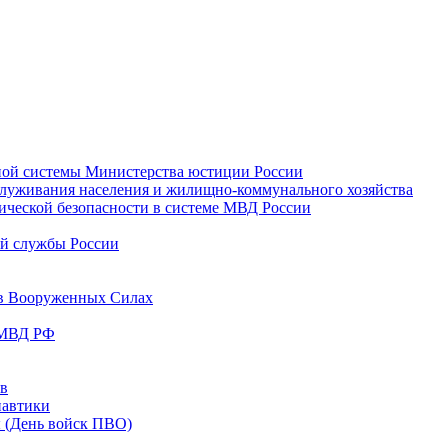
ьной системы Министерства юстиции России
бслуживания населения и жилищно-коммунального хозяйства
мической безопасности в системе МВД России
ой службы России
 в Вооруженных Силах
в МВД РФ
ов
навтики
ы (День войск ПВО)