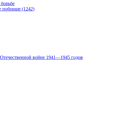
 борьбе
е побоище (1242)
й Отечественной войне 1941—1945 годов