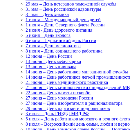
29 мая – День ветеранов таможенной службы
31 мая – День российской адвокатуры
31 мая – День химика
1 июня – Международный день детей
1 июня – День Северного флота России
2 июня - День здорового питания
5 июня – День эколога
6 июня – Пушкинский день России
7 июня – День мелиоратора
8 июня – День социального работника
12 июня – День России
13 июня - День мебельщика
13 июня – День пивовара
14 июня – День работников миграционной службы
14 июня – День работников легкой промышленност
21 июня – День медицинского работника
21 июня – День кинологических подразделений М
22 июня – День памяти и скорби
27 июня – День молодежи России
27 июня – День изобретателя и рационализатора
29 июня – День партизан и подпольщиков
3 июля – День ГИБДД МВД РФ
5 июля – День работников морского и речного флот
8 июля – Всероссийский день семьи, любви и верно
10 июля – День воинской славы России — Полтавск