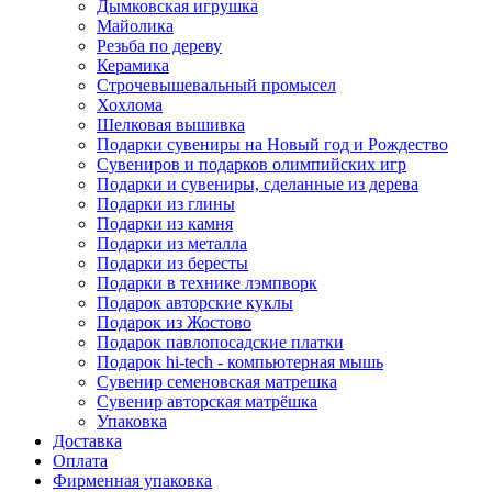
Дымковская игрушка
Майолика
Резьба по дереву
Керамика
Строчевышевальный промысел
Хохлома
Шелковая вышивка
Подарки сувениры на Новый год и Рождество
Сувениров и подарков олимпийских игр
Подарки и сувениры, сделанные из дерева
Подарки из глины
Подарки из камня
Подарки из металла
Подарки из бересты
Подарки в технике лэмпворк
Подарок авторские куклы
Подарок из Жостово
Подарок павлопосадские платки
Подарок hi-tech - компьютерная мышь
Сувенир семеновская матрешка
Сувенир авторская матрёшка
Упаковка
Доставка
Оплата
Фирменная упаковка