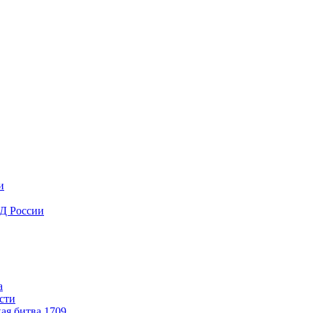
и
ВД России
а
сти
ая битва 1709