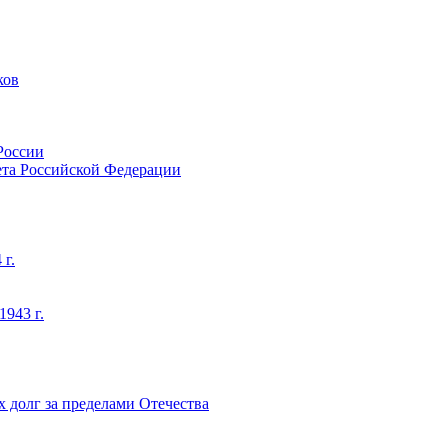
ков
России
тета Российской Федерации
 г.
1943 г.
х долг за пределами Отечества