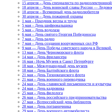
15 апреля – День специалиста по радиоэлектронной
18 апреля – День воинской славы России — Ледово
18 апреля – Всемирный день радиолюбителя
30 апреля – День пожарной охраны
1 мая – Праздник весны и труда
5 мая – День шифровальщика
5 мая – День водолаза
6 мая – День святого Георгия Победоносца
7 мая – День радио
7 мая – День создания вооруженных сил РФ
9 мая — День Победы советского народа в Велико
13 мая – День Черноморского флота
14 мая – День фрилансера
16 мая - Ночь Музеев в Санкт Петербурге
18 мая – Международный день музеев
18 мая – День Балтийского флота
21 мая – День Тихоокеанского флота
21 мая – День военного переводчика
24 мая – День славянской письменности и культуры
24 мая – День кадровика
25 мая – День филолога
26 мая – День российского предпринимательства
27 мая – Всероссийский день библиотек
28 мая – День пограничника
29 мая – День военного автомобилиста