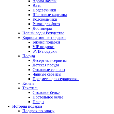
Арома лампы
Вазы
Подсвечники
Шелковые картины
Колокольчики
Рамки для фото
Достоперы
Новый год и Рождество
Корпоративные подарки
Бизнес подарки
VIP подарки
SVIP подарки
Посуда
Десертные сервизы
Детская посуда
Столовые сервизы
Чайные сервизы
Предметы для сервировки
Книги
Текстиль
Столовое белье
Постельное белье
Пледы
История подарка
Подарок по заказу