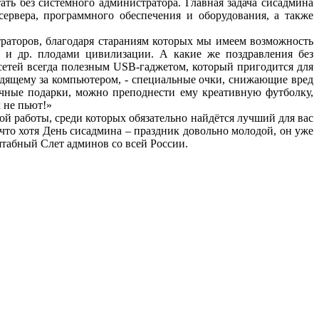
ть без системного администратора. Главная задача сисадмина
ервера, программного обеспечения и оборудования, а также
раторов, благодаря стараниям которых мы имеем возможность
и и др. плодами цивилизации. А какие же поздравления без
 сетей всегда полезным USB-гаджетом, который пригодится для
дящему за компьютером, - специальные очки, снижающие вред
чные подарки, можно преподнести ему креативную футболку,
 не пьют!»
й работы, среди которых обязательно найдётся лучший для вас
 что хотя День сисадмина – праздник довольно молодой, он уже
штабный Слет админов со всей России.