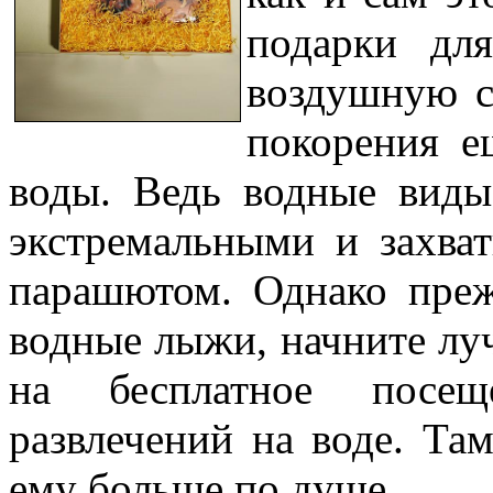
подарки дл
воздушную с
покорения е
воды. Ведь водные виды
экстремальными и захв
парашютом. Однако преж
водные лыжи, начните лу
на бесплатное посещ
развлечений на воде. Там
ему больше по душе.